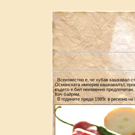
Всеизвестно е, че хубав кашкавал ст
Османската империя кашкавалът, прои
където е бил неизменно предпочитан.
Коч байрям.
В годините преди 1989г. в региона на