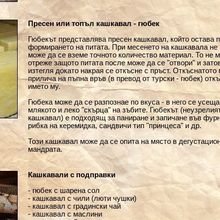
Пресен или топъл кашкавал - гюбек
Гюбекът представлява пресен кашкавал, който остава 
формирането на питата. При месенето на кашкавала не 
може да се вземе точното количество материал. То не 
отреже защото питата после може да се "отвори" и зато
изтегля докато накрая се откъсне с пръст. Откъснатото 
прилича на пъпна връв (в превод от турски - гюбек) отк
името му.
Гюбека може да се разпознае по вкуса - в него се усеща
млякото и леко "скърца" на зъбите. Гюбекът (неузрелия
кашкавал) е подходящ за паниране и запичане във фурн
рибка на керемидка, сандвичи тип "принцеса" и др.
Този кашкавал може да се опита на място в дегустацио
мандрата.
Кашкавали с подправки
- гюбек с шарена сол
- кашкавал с чили (люти чушки)
- кашкавал с градински чай
- кашкавал с маслини