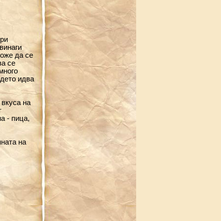
при
винаги
може да се
ва се
много
ъдето идва
 вкуса на
т
а - пица,
нната на