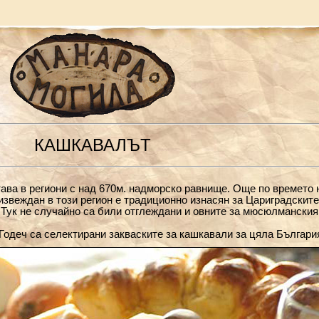
КАШКАВАЛЪТ
ава в региони с над 670м. надморско равнище. Още по времето 
звеждан в този регион е традиционно изнасян за Цариградските
 Тук не случайно са били отглеждани и овните за мюсюлманския
 Годеч са селектирани закваските за кашкавали за цяла Българи